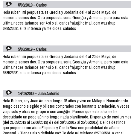
5/03/2019 - Carlos
Hola ruben! mi porpuesta es Grecia y Jordania del 4 al 20 de Mayo, de
momento somos dos. Otra propuesta seria Georgia y Armenia, pero para esta
ultima necesitariamos ser 4 si o si. carlosfraju@hotmail.com wasshup
678523681 si te interesa ya me dices. saludos
5/03/2019 - Carlos
Hola ruben! mi porpuesta es Grecia y Jordania del 4 al 20 de Mayo, de
momento somos dos. Otra propuesta seria Georgia y Armenia, pero para esta
ultima necesitariamos ser 4 si o si. carlosfraju@hotmail.com wasshup
678523681 si te interesa ya me dices. saludos
14/03/2019 - Juan Antonio
Hola Ruben, soy Juan Antonio tengo 45 años y vivo en Málaga. Normalmente
tengo destino elegido y billetes comprados con bastante antelación. A veces
viajo solo y otras en grupo o con amig@s. Parece que este año me he
descuidado un poco aún no tengo nada planificado. Dispongo de casi un mes
(del 21/05/2019 al 19/06/2019) ó ( del 29/05/2019 al 25/06/2019). De los destinos
que propones me atrae Filipinas y Costa Rica con posibilidad de añadir
Panamá. ¿Tienes algo definido ya? Te dejo mi teléfono 627098561. A ver si