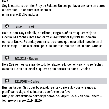
Hola
Soy la capitana Jennifer Gray de Estados Unidos por favor envíame un correo
electrónico. Te contaré más sobre mí.
jennifergray261@gmail.com
8/11/2018 - Esti
Hola Ruben: Soy Estibaliz, de Bilbao , tengo 44 años. Yo quiero viajar a
Ocenia. Mis fechas libres son entre el 02/02/19 y el 11/03/19. Mi idea era
conocer Nueva Zelanda y Australia, pero creo que está difícil hacerlo en el
mismo viaje. Te dejo mi email por si te interesa, me cuentas tu plan. Gracias
8/11/2018 - Ruben
Hola Esti. Aun estoy mirando todo lo relacionado con el viaje y no se fechas
exactas. Dejame tu email si quieres para darte mas datos. Gracias
12/11/2018 - Carlos
Buenas tardes. Si sigues buscando gente yo me estoy comenzando a
planificar le viaje. Si te interesa escríbeme por favor:
http://lavueltaalmundo.net/companeros-de-viaje/Nueva-Zelanda--enero--
febrero-o-marzo-2019-/21280