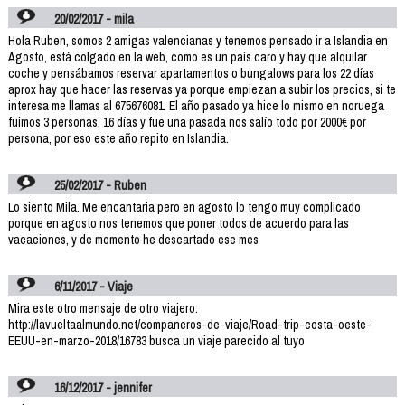
20/02/2017 - mila
Hola Ruben, somos 2 amigas valencianas y tenemos pensado ir a Islandia en
Agosto, está colgado en la web, como es un país caro y hay que alquilar
coche y pensábamos reservar apartamentos o bungalows para los 22 días
aprox hay que hacer las reservas ya porque empiezan a subir los precios, si te
interesa me llamas al 675676081. El año pasado ya hice lo mismo en noruega
fuimos 3 personas, 16 días y fue una pasada nos salío todo por 2000€ por
persona, por eso este año repito en Islandia.
25/02/2017 - Ruben
Lo siento Mila. Me encantaria pero en agosto lo tengo muy complicado
porque en agosto nos tenemos que poner todos de acuerdo para las
vacaciones, y de momento he descartado ese mes
6/11/2017 - Viaje
Mira este otro mensaje de otro viajero:
http://lavueltaalmundo.net/companeros-de-viaje/Road-trip-costa-oeste-
EEUU-en-marzo-2018/16783 busca un viaje parecido al tuyo
16/12/2017 - jennifer