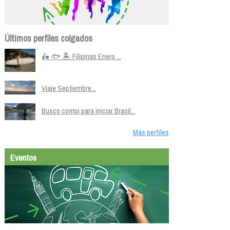
Últimos perfiles colgados
🛵 🐟 🏝️ Filipinas Enero ...
Viaje Septiembre...
Busco compi para iniciar Brasil...
Más perfiles
Eventos