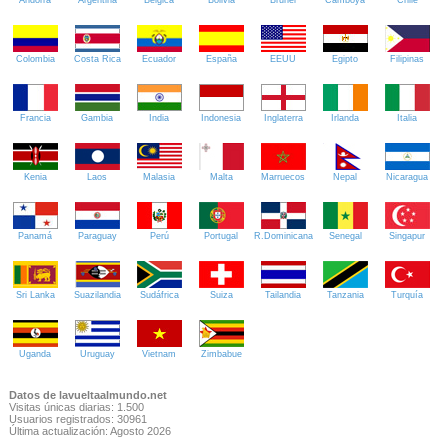
Andorra
Argentina
Bélgica
Bolivia
Brunei
Camboya
Chile
Colombia
Costa Rica
Ecuador
España
EEUU
Egipto
Filipinas
Francia
Gambia
India
Indonesia
Inglaterra
Irlanda
Italia
Kenia
Laos
Malasia
Malta
Marruecos
Nepal
Nicaragua
Panamá
Paraguay
Perú
Portugal
R.Dominicana
Senegal
Singapur
Sri Lanka
Suazilandia
Sudáfrica
Suiza
Tailandia
Tanzania
Turquía
Uganda
Uruguay
Vietnam
Zimbabue
Datos de lavueltaalmundo.net
Visitas únicas diarias: 1.500
Usuarios registrados: 30961
Última actualización: Agosto 2026