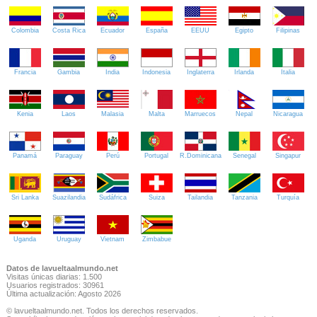
Colombia
Costa Rica
Ecuador
España
EEUU
Egipto
Filipinas
Francia
Gambia
India
Indonesia
Inglaterra
Irlanda
Italia
Kenia
Laos
Malasia
Malta
Marruecos
Nepal
Nicaragua
Panamá
Paraguay
Perú
Portugal
R.Dominicana
Senegal
Singapur
Sri Lanka
Suazilandia
Sudáfrica
Suiza
Tailandia
Tanzania
Turquía
Uganda
Uruguay
Vietnam
Zimbabue
Datos de lavueltaalmundo.net
Visitas únicas diarias: 1.500
Usuarios registrados: 30961
Última actualización: Agosto 2026
© lavueltaalmundo.net. Todos los derechos reservados.