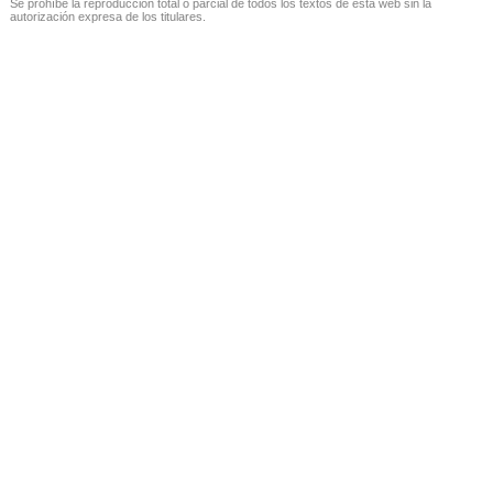
Se prohíbe la reproducción total o parcial de todos los textos de esta web sin la
autorización expresa de los titulares.