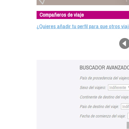
Compañeros de viaje
¿Quieres añadir tu perfil para que otros vi