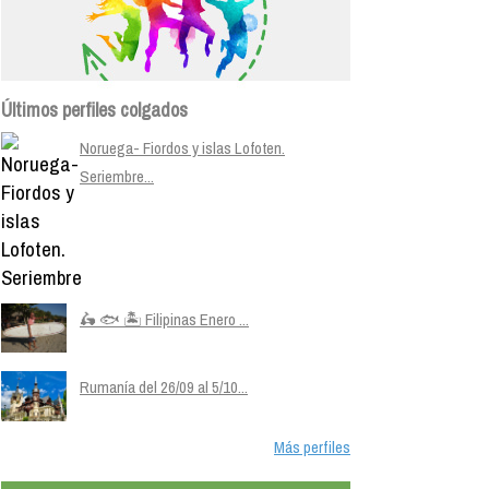
Últimos perfiles colgados
Noruega- Fiordos y islas Lofoten.
Seriembre...
🛵 🐟 🏝️ Filipinas Enero ...
Rumanía del 26/09 al 5/10...
Más perfiles