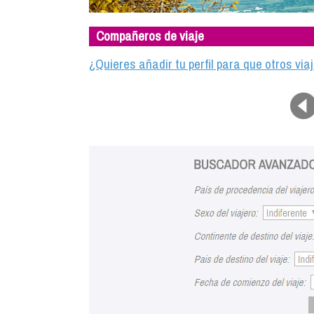
Compañeros de viaje
¿Quieres añadir tu perfil para que otros vi