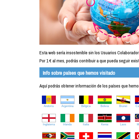
Esta web sería insostenible sin los Usuarios Colaborador
Por 1 € al mes, podrás contribuir a que pueda seguir exist
Info sobre países que hemos visitado
Aquí podrás obtener información de los países que hemos 
Andorra
Argentina
Bélgica
Bolivia
Brunei
C
Inglaterra
Irlanda
Italia
Kenia
Laos
M