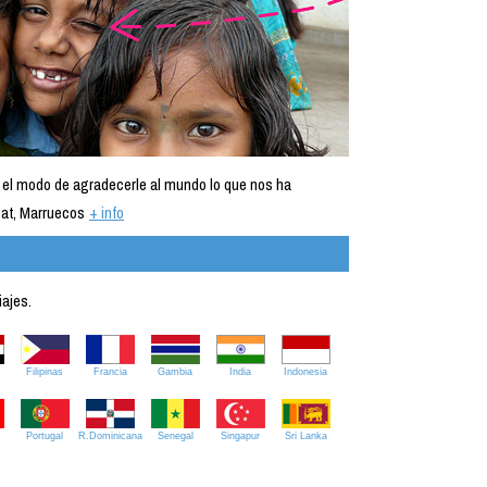
 el modo de agradecerle al mundo lo que nos ha
at, Marruecos
+ info
iajes.
Filipinas
Francia
Gambia
India
Indonesia
Portugal
R.Dominicana
Senegal
Singapur
Sri Lanka