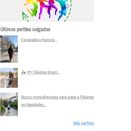
Últimos perfiles colgados
Escapada a Huesca...
🛵 🐟 Filipinas Enero...
Busco compañeros/as para viajar a Filipinas
en Navidades...
Más perfiles