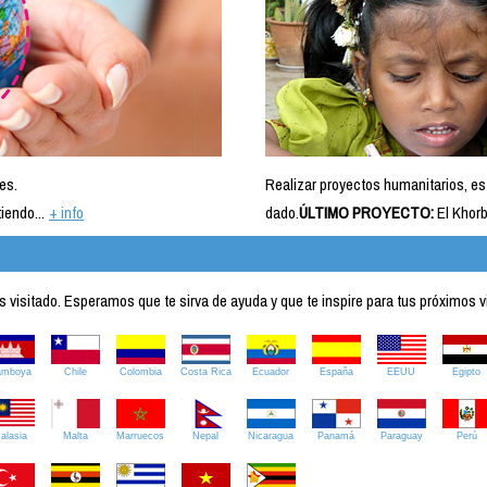
es.
Realizar proyectos humanitarios, es
iendo...
+ info
dado.
ÚLTIMO PROYECTO:
El Khorb
visitado. Esperamos que te sirva de ayuda y que te inspire para tus próximos v
amboya
Chile
Colombia
Costa Rica
Ecuador
España
EEUU
Egipto
alasia
Malta
Marruecos
Nepal
Nicaragua
Panamá
Paraguay
Perú