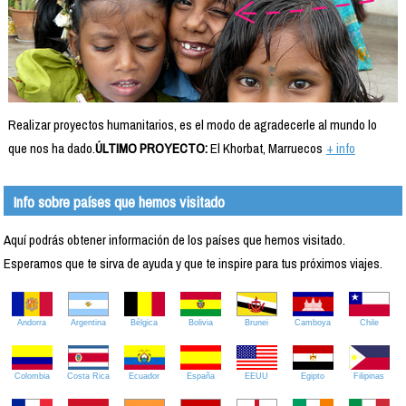
Realizar proyectos humanitarios, es el modo de agradecerle al mundo lo
que nos ha dado.
ÚLTIMO PROYECTO:
El Khorbat, Marruecos
+ info
Info sobre países que hemos visitado
Aquí podrás obtener información de los países que hemos visitado.
Esperamos que te sirva de ayuda y que te inspire para tus próximos viajes.
Andorra
Argentina
Bélgica
Bolivia
Brunei
Camboya
Chile
Colombia
Costa Rica
Ecuador
España
EEUU
Egipto
Filipinas