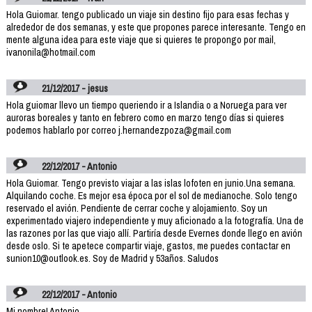
Hola Guiomar. tengo publicado un viaje sin destino fijo para esas fechas y
alrededor de dos semanas, y este que propones parece interesante. Tengo en
mente alguna idea para este viaje que si quieres te propongo por mail,
ivanonila@hotmail.com
21/12/2017 - jesus
Hola guiomar llevo un tiempo queriendo ir a Islandia o a Noruega para ver
auroras boreales y tanto en febrero como en marzo tengo días si quieres
podemos hablarlo por correo j.hernandezpoza@gmail.com
22/12/2017 - Antonio
Hola Guiomar. Tengo previsto viajar a las islas lofoten en junio.Una semana.
Alquilando coche. Es mejor esa época por el sol de medianoche. Solo tengo
reservado el avión. Pendiente de cerrar coche y alojamiento. Soy un
experimentado viajero independiente y muy aficionado a la fotografía. Una de
las razones por las que viajo allí. Partiría desde Evernes donde llego en avión
desde oslo. Si te apetece compartir viaje, gastos, me puedes contactar en
sunion10@outlook.es. Soy de Madrid y 53años. Saludos
22/12/2017 - Antonio
Mi nombre! Antonio.