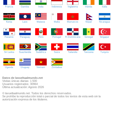
Francia
Gambia
India
Indonesia
Inglaterra
Irlanda
Italia
Kenia
Laos
Malasia
Malta
Marruecos
Nepal
Nicaragua
Panamá
Paraguay
Perú
Portugal
R.Dominicana
Senegal
Singapur
Sri Lanka
Suazilandia
Sudáfrica
Suiza
Tailandia
Tanzania
Turquía
Uganda
Uruguay
Vietnam
Zimbabue
Datos de lavueltaalmundo.net
Visitas únicas diarias: 1.500
Usuarios registrados: 30964
Última actualización: Agosto 2026
© lavueltaalmundo.net. Todos los derechos reservados.
Se prohíbe la reproducción total o parcial de todos los textos de esta web sin la
autorización expresa de los titulares.