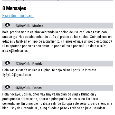
8 Mensajes
Escribir mensaje
23/04/2013 - Maximo
hola, precisamente estaba valorando la opción de ir a Perú en Agosto con
una amiga. Nos estaba echando atrás el precio de los vuelos. Coincidimos en
edades y también en tipo de alojamiento. ¿Tienes el viaje un poco estudiado?
Si te apetece podemos comentar un poco el tema por mail. Te dejo el mío:
max.x@hotmail.es
27/04/2013 - Beatriz
Hola! Me gustaría unirme a tu plan.Te dejo mi mail por si te interesa
flyfly110@gmail.com
25/05/2013 - Carlos
Hola, tocayo. Sois muchos ya? hay ya un plan de viaje? Duración y
presupuesto aproximado, aparte d principales visitas, si no t importa
comentarme. En principio no iba a salir de Europa este verano, pero si encarta
bien.. Soy de Granada, 33, aunq puede q pase x Oviedo en julio. Saludos!