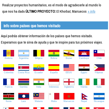
Realizar proyectos humanitarios, es el modo de agradecerle al mundo lo
que nos ha dado.
ÚLTIMO PROYECTO:
El Khorbat, Marruecos
+ info
Info sobre países que hemos visitado
Aquí podrás obtener información de los países que hemos visitado.
Esperamos que te sirva de ayuda y que te inspire para tus próximos viajes.
Andorra
Argentina
Bélgica
Bolivia
Brunei
Camboya
Chile
Colombia
Costa Rica
Ecuador
España
EEUU
Egipto
Filipinas
Francia
Gambia
India
Indonesia
Inglaterra
Irlanda
Italia
Kenia
Laos
Malasia
Malta
Marruecos
Nepal
Nicaragua