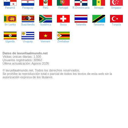
Panamá
Paraguay
Perú
Portugal
R.Dominicana
Senegal
Singapur
Sri Lanka
Suazilandia
Sudáfrica
Suiza
Tailandia
Tanzania
Turquía
Uganda
Uruguay
Vietnam
Zimbabue
Datos de lavueltaalmundo.net
Visitas únicas diarias: 1.500
Usuarios registrados: 30962
Última actualización: Agosto 2026
© lavueltaalmundo.net. Todos los derechos reservados.
Se prohíbe la reproducción total o parcial de todos los textos de esta web sin la
autorización expresa de los titulares.