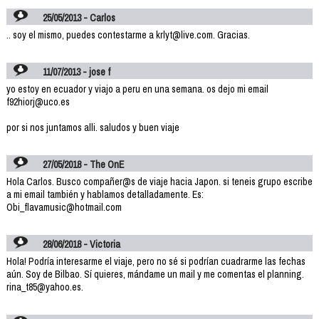
25/05/2013 - Carlos
.. soy el mismo, puedes contestarme a krlyt@live.com. Gracias.
11/07/2013 - jose f
yo estoy en ecuador y viajo a peru en una semana. os dejo mi email
f92hiorj@uco.es
por si nos juntamos alli. saludos y buen viaje
27/05/2018 - The OnE
Hola Carlos. Busco compañer@s de viaje hacia Japon. si teneis grupo escribe
a mi email también y hablamos detalladamente. Es:
Obi_flavamusic@hotmail.com
28/06/2018 - Victoria
Hola! Podría interesarme el viaje, pero no sé si podrían cuadrarme las fechas
aún. Soy de Bilbao. Sí quieres, mándame un mail y me comentas el planning.
rina_t85@yahoo.es.