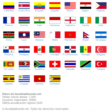
Colombia
Costa Rica
Ecuador
España
EEUU
Egipto
Filipinas
Francia
Gambia
India
Indonesia
Inglaterra
Irlanda
Italia
Kenia
Laos
Malasia
Malta
Marruecos
Nepal
Nicaragua
Panamá
Paraguay
Perú
Portugal
R.Dominicana
Senegal
Singapur
Sri Lanka
Suazilandia
Sudáfrica
Suiza
Tailandia
Tanzania
Turquía
Uganda
Uruguay
Vietnam
Zimbabue
Datos de lavueltaalmundo.net
Visitas únicas diarias: 1.500
Usuarios registrados: 30961
Última actualización: Agosto 2026
© lavueltaalmundo.net. Todos los derechos reservados.