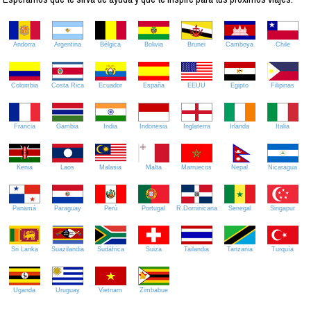
Andorra
Argentina
Bélgica
Bolivia
Brunei
Camboya
Chile
Colombia
Costa Rica
Ecuador
España
EEUU
Egipto
Filipinas
Francia
Gambia
India
Indonesia
Inglaterra
Irlanda
Italia
Kenia
Laos
Malasia
Malta
Marruecos
Nepal
Nicaragua
Panamá
Paraguay
Perú
Portugal
R.Dominicana
Senegal
Singapur
Sri Lanka
Suazilandia
Sudáfrica
Suiza
Tailandia
Tanzania
Turquía
Uganda
Uruguay
Vietnam
Zimbabue