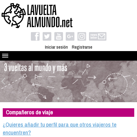
Iniciar sesión
Registrarse
Quienes somos
El proyecto
Blog
Viaja con nosotros
Camino solidario
Compañeros de viaje
Libros
Club de viajes
¿Quieres añadir tu perfil para que otros viajeros te
Compañeros de viaje
encuentren?