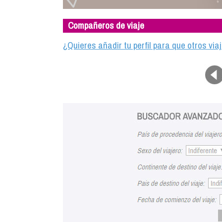
Compañeros de viaje
¿Quieres añadir tu perfil para que otros vi