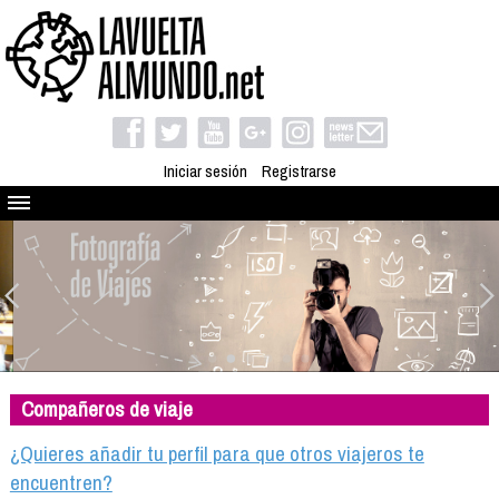
Iniciar sesión
Registrarse
Quienes somos
El proyecto
Blog
Viaja con nosotros
Camino solidario
Compañeros de viaje
Libros
Club de viajes
¿Quieres añadir tu perfil para que otros viajeros te
Compañeros de viaje
encuentren?