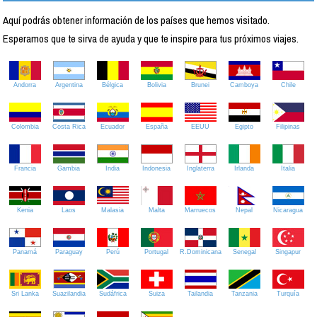
Aquí podrás obtener información de los países que hemos visitado.
Esperamos que te sirva de ayuda y que te inspire para tus próximos viajes.
Andorra
Argentina
Bélgica
Bolivia
Brunei
Camboya
Chile
Colombia
Costa Rica
Ecuador
España
EEUU
Egipto
Filipinas
Francia
Gambia
India
Indonesia
Inglaterra
Irlanda
Italia
Kenia
Laos
Malasia
Malta
Marruecos
Nepal
Nicaragua
Panamá
Paraguay
Perú
Portugal
R.Dominicana
Senegal
Singapur
Sri Lanka
Suazilandia
Sudáfrica
Suiza
Tailandia
Tanzania
Turquía