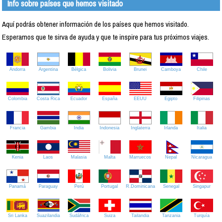
Info sobre países que hemos visitado
Aquí podrás obtener información de los países que hemos visitado.
Esperamos que te sirva de ayuda y que te inspire para tus próximos viajes.
Andorra
Argentina
Bélgica
Bolivia
Brunei
Camboya
Chile
Colombia
Costa Rica
Ecuador
España
EEUU
Egipto
Filipinas
Francia
Gambia
India
Indonesia
Inglaterra
Irlanda
Italia
Kenia
Laos
Malasia
Malta
Marruecos
Nepal
Nicaragua
Panamá
Paraguay
Perú
Portugal
R.Dominicana
Senegal
Singapur
Sri Lanka
Suazilandia
Sudáfrica
Suiza
Tailandia
Tanzania
Turquía