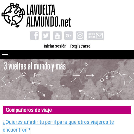
Iniciar sesión
Registrarse
Quienes somos
El proyecto
Blog
Viaja con nosotros
Camino solidario
Compañeros de viaje
Libros
Club de viajes
¿Quieres añadir tu perfil para que otros viajeros te
Compañeros de viaje
encuentren?