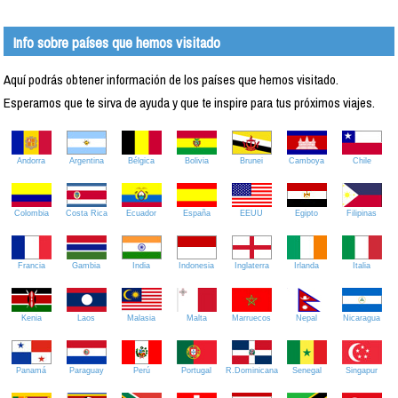
Info sobre países que hemos visitado
Aquí podrás obtener información de los países que hemos visitado.
Esperamos que te sirva de ayuda y que te inspire para tus próximos viajes.
Andorra
Argentina
Bélgica
Bolivia
Brunei
Camboya
Chile
Colombia
Costa Rica
Ecuador
España
EEUU
Egipto
Filipinas
Francia
Gambia
India
Indonesia
Inglaterra
Irlanda
Italia
Kenia
Laos
Malasia
Malta
Marruecos
Nepal
Nicaragua
Panamá
Paraguay
Perú
Portugal
R.Dominicana
Senegal
Singapur