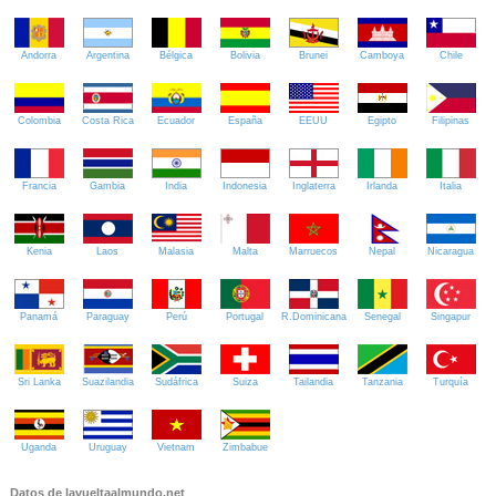
Andorra
Argentina
Bélgica
Bolivia
Brunei
Camboya
Chile
Colombia
Costa Rica
Ecuador
España
EEUU
Egipto
Filipinas
Francia
Gambia
India
Indonesia
Inglaterra
Irlanda
Italia
Kenia
Laos
Malasia
Malta
Marruecos
Nepal
Nicaragua
Panamá
Paraguay
Perú
Portugal
R.Dominicana
Senegal
Singapur
Sri Lanka
Suazilandia
Sudáfrica
Suiza
Tailandia
Tanzania
Turquía
Uganda
Uruguay
Vietnam
Zimbabue
Datos de lavueltaalmundo.net