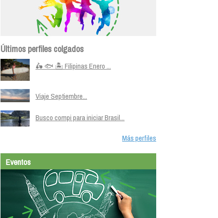
Últimos perfiles colgados
🛵 🐟 🏝️ Filipinas Enero ...
Viaje Septiembre...
Busco compi para iniciar Brasil...
Más perfiles
Eventos