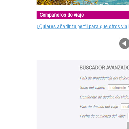
Compañeros de viaje
¿Quieres añadir tu perfil para que otros vi