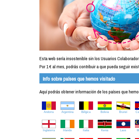
Esta web sería insostenible sin los Usuarios Colaborador
Por 1 € al mes, podrás contribuir a que pueda seguir exist
Info sobre países que hemos visitado
Aquí podrás obtener información de los países que hemos 
Andorra
Argentina
Bélgica
Bolivia
Brunei
C
Inglaterra
Irlanda
Italia
Kenia
Laos
M