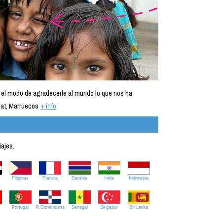
 el modo de agradecerle al mundo lo que nos ha
at, Marruecos
+ info
iajes.
Filipinas
Francia
Gambia
India
Indonesia
Portugal
R.Dominicana
Senegal
Singapur
Sri Lanka