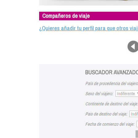
Compañeros de viaje
¿Quieres añadir tu perfil para que otros vi