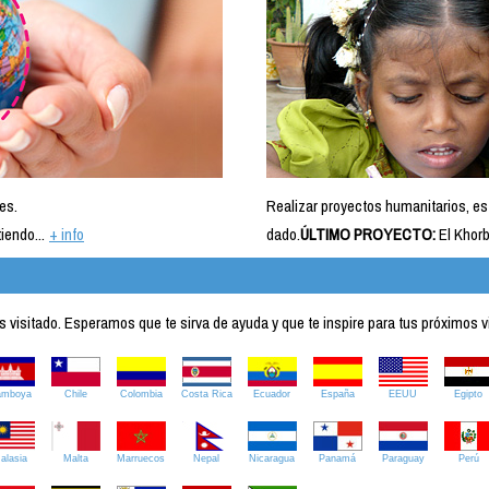
es.
Realizar proyectos humanitarios, es
iendo...
+ info
dado.
ÚLTIMO PROYECTO:
El Khorb
visitado. Esperamos que te sirva de ayuda y que te inspire para tus próximos v
amboya
Chile
Colombia
Costa Rica
Ecuador
España
EEUU
Egipto
alasia
Malta
Marruecos
Nepal
Nicaragua
Panamá
Paraguay
Perú