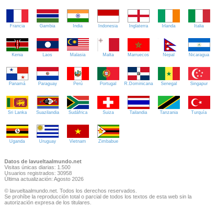
Francia
Gambia
India
Indonesia
Inglaterra
Irlanda
Italia
Kenia
Laos
Malasia
Malta
Marruecos
Nepal
Nicaragua
Panamá
Paraguay
Perú
Portugal
R.Dominicana
Senegal
Singapur
Sri Lanka
Suazilandia
Sudáfrica
Suiza
Tailandia
Tanzania
Turquía
Uganda
Uruguay
Vietnam
Zimbabue
Datos de lavueltaalmundo.net
Visitas únicas diarias: 1.500
Usuarios registrados: 30958
Última actualización: Agosto 2026
© lavueltaalmundo.net. Todos los derechos reservados.
Se prohíbe la reproducción total o parcial de todos los textos de esta web sin la
autorización expresa de los titulares.