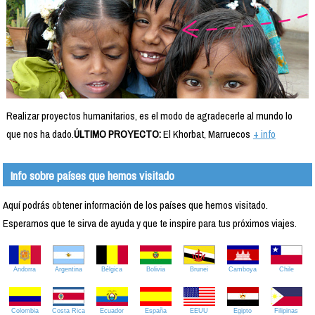
Realizar proyectos humanitarios, es el modo de agradecerle al mundo lo
que nos ha dado.
ÚLTIMO PROYECTO:
El Khorbat, Marruecos
+ info
Info sobre países que hemos visitado
Aquí podrás obtener información de los países que hemos visitado.
Esperamos que te sirva de ayuda y que te inspire para tus próximos viajes.
Andorra
Argentina
Bélgica
Bolivia
Brunei
Camboya
Chile
Colombia
Costa Rica
Ecuador
España
EEUU
Egipto
Filipinas