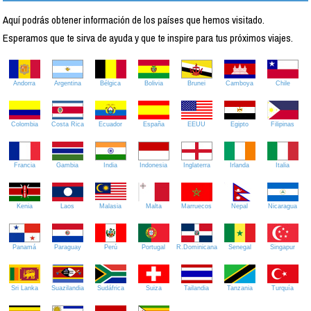
Aquí podrás obtener información de los países que hemos visitado.
Esperamos que te sirva de ayuda y que te inspire para tus próximos viajes.
Andorra
Argentina
Bélgica
Bolivia
Brunei
Camboya
Chile
Colombia
Costa Rica
Ecuador
España
EEUU
Egipto
Filipinas
Francia
Gambia
India
Indonesia
Inglaterra
Irlanda
Italia
Kenia
Laos
Malasia
Malta
Marruecos
Nepal
Nicaragua
Panamá
Paraguay
Perú
Portugal
R.Dominicana
Senegal
Singapur
Sri Lanka
Suazilandia
Sudáfrica
Suiza
Tailandia
Tanzania
Turquía