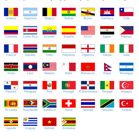
Andorra
Argentina
Bélgica
Bolivia
Brunei
Camboya
Chile
Colombia
Costa Rica
Ecuador
España
EEUU
Egipto
Filipinas
Francia
Gambia
India
Indonesia
Inglaterra
Irlanda
Italia
Kenia
Laos
Malasia
Malta
Marruecos
Nepal
Nicaragua
Panamá
Paraguay
Perú
Portugal
R.Dominicana
Senegal
Singapur
Sri Lanka
Suazilandia
Sudáfrica
Suiza
Tailandia
Tanzania
Turquía
Uganda
Uruguay
Vietnam
Zimbabue