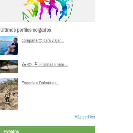
Últimos perfiles colgados
compañer@ para viajar ...
🛵 🐟 🏝️ Filipinas Enero ...
Escocia o Dolomitas...
Más perfiles
Eventos