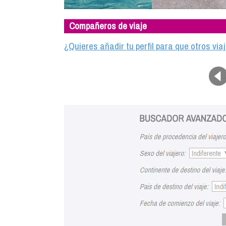
Compañeros de viaje
¿Quieres añadir tu perfil para que otros vi