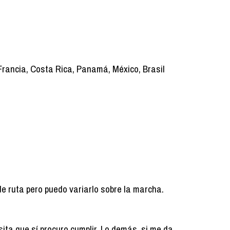
 Francia, Costa Rica, Panamá, México, Brasil
de ruta pero puedo variarlo sobre la marcha.
ita que sí procuro cumplir. Lo demás, si me da