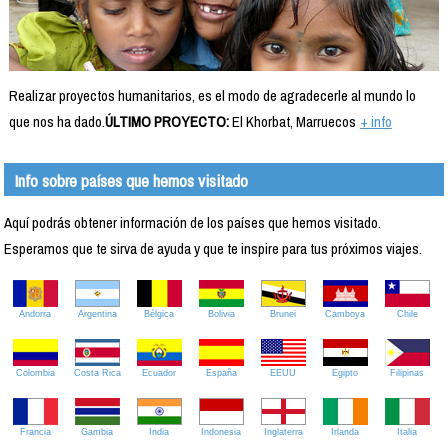
Realizar proyectos humanitarios, es el modo de agradecerle al mundo lo
que nos ha dado.
ÚLTIMO PROYECTO:
El Khorbat, Marruecos
+ info
Info sobre países que hemos visitado
Aquí podrás obtener información de los países que hemos visitado.
Esperamos que te sirva de ayuda y que te inspire para tus próximos viajes.
Andorra
Argentina
Bélgica
Bolivia
Brunei
Camboya
Chile
Colombia
Costa Rica
Ecuador
España
EEUU
Egipto
Filipinas
Francia
Gambia
India
Indonesia
Inglaterra
Irlanda
Italia