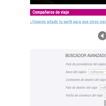
Compañeros de viaje
¿Quieres añadir tu perfil para que otros vi