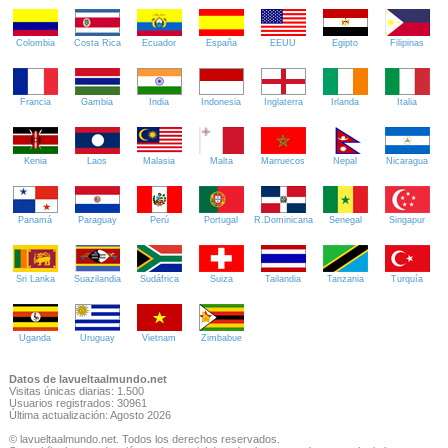
Colombia
Costa Rica
Ecuador
España
EEUU
Egipto
Filipinas
Francia
Gambia
India
Indonesia
Inglaterra
Irlanda
Italia
Kenia
Laos
Malasia
Malta
Marruecos
Nepal
Nicaragua
Panamá
Paraguay
Perú
Portugal
R.Dominicana
Senegal
Singapur
Sri Lanka
Suazilandia
Sudáfrica
Suiza
Tailandia
Tanzania
Turquía
Uganda
Uruguay
Vietnam
Zimbabue
Datos de lavueltaalmundo.net
Visitas únicas diarias: 1.500
Usuarios registrados: 30961
Última actualización: Agosto 2026
© lavueltaalmundo.net. Todos los derechos reservados.