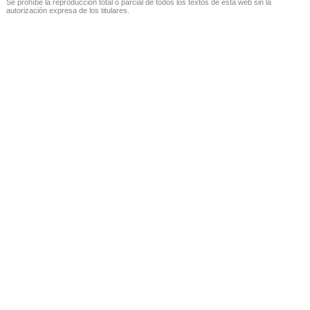
Se prohíbe la reproducción total o parcial de todos los textos de esta web sin la
autorización expresa de los titulares.