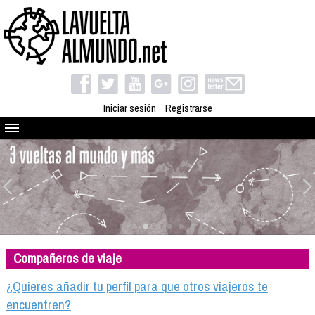
Iniciar sesión
Registrarse
Quienes somos
El proyecto
Blog
Viaja con nosotros
Camino solidario
Compañeros de viaje
Libros
Club de viajes
¿Quieres añadir tu perfil para que otros viajeros te
Compañeros de viaje
encuentren?