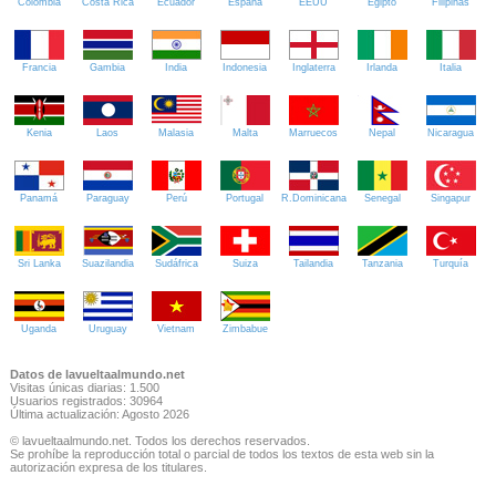
Colombia
Costa Rica
Ecuador
España
EEUU
Egipto
Filipinas
Francia
Gambia
India
Indonesia
Inglaterra
Irlanda
Italia
Kenia
Laos
Malasia
Malta
Marruecos
Nepal
Nicaragua
Panamá
Paraguay
Perú
Portugal
R.Dominicana
Senegal
Singapur
Sri Lanka
Suazilandia
Sudáfrica
Suiza
Tailandia
Tanzania
Turquía
Uganda
Uruguay
Vietnam
Zimbabue
Datos de lavueltaalmundo.net
Visitas únicas diarias: 1.500
Usuarios registrados: 30964
Última actualización: Agosto 2026
© lavueltaalmundo.net. Todos los derechos reservados.
Se prohíbe la reproducción total o parcial de todos los textos de esta web sin la
autorización expresa de los titulares.