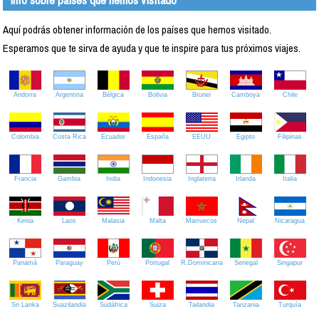
Aquí podrás obtener información de los países que hemos visitado.
Esperamos que te sirva de ayuda y que te inspire para tus próximos viajes.
Andorra
Argentina
Bélgica
Bolivia
Brunei
Camboya
Chile
Colombia
Costa Rica
Ecuador
España
EEUU
Egipto
Filipinas
Francia
Gambia
India
Indonesia
Inglaterra
Irlanda
Italia
Kenia
Laos
Malasia
Malta
Marruecos
Nepal
Nicaragua
Panamá
Paraguay
Perú
Portugal
R.Dominicana
Senegal
Singapur
Sri Lanka
Suazilandia
Sudáfrica
Suiza
Tailandia
Tanzania
Turquía