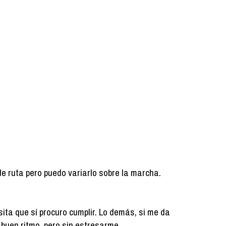
de ruta pero puedo variarlo sobre la marcha.
ita que sí procuro cumplir. Lo demás, si me da
 a buen ritmo, pero sin estresarme.