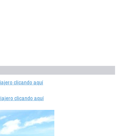
iajero clicando aquí
iajero clicando aquí