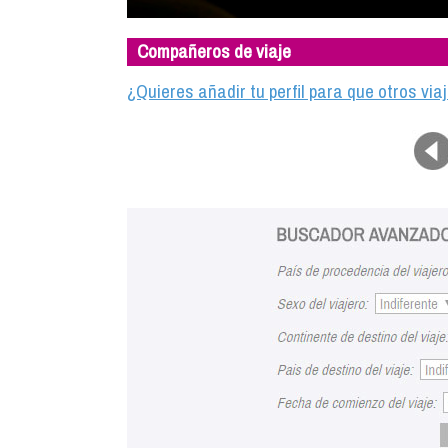
Compañeros de viaje
¿Quieres añadir tu perfil para que otros vi