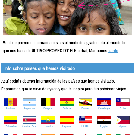
Realizar proyectos humanitarios, es el modo de agradecerle al mundo lo
que nos ha dado.
ÚLTIMO PROYECTO:
El Khorbat, Marruecos
+ info
Info sobre países que hemos visitado
Aquí podrás obtener información de los países que hemos visitado.
Esperamos que te sirva de ayuda y que te inspire para tus próximos viajes.
Andorra
Argentina
Bélgica
Bolivia
Brunei
Camboya
Chile
Colombia
Costa Rica
Ecuador
España
EEUU
Egipto
Filipinas