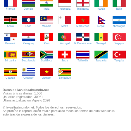
Francia
Gambia
India
Indonesia
Inglaterra
Irlanda
Italia
Kenia
Laos
Malasia
Malta
Marruecos
Nepal
Nicaragua
Panamá
Paraguay
Perú
Portugal
R.Dominicana
Senegal
Singapur
Sri Lanka
Suazilandia
Sudáfrica
Suiza
Tailandia
Tanzania
Turquía
Uganda
Uruguay
Vietnam
Zimbabue
Datos de lavueltaalmundo.net
Visitas únicas diarias: 1.500
Usuarios registrados: 30961
Última actualización: Agosto 2026
© lavueltaalmundo.net. Todos los derechos reservados.
Se prohíbe la reproducción total o parcial de todos los textos de esta web sin la
autorización expresa de los titulares.