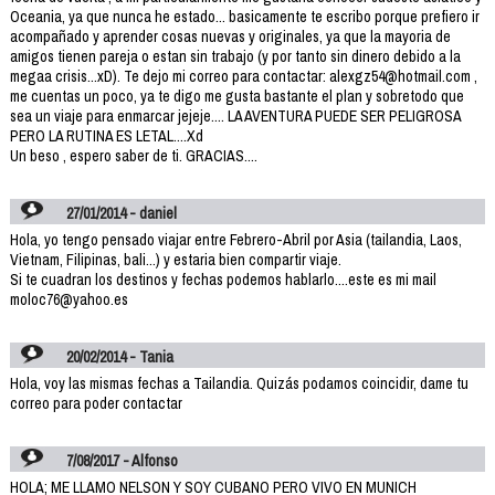
Oceania, ya que nunca he estado... basicamente te escribo porque prefiero ir
acompañado y aprender cosas nuevas y originales, ya que la mayoria de
amigos tienen pareja o estan sin trabajo (y por tanto sin dinero debido a la
megaa crisis...xD). Te dejo mi correo para contactar: alexgz54@hotmail.com ,
me cuentas un poco, ya te digo me gusta bastante el plan y sobretodo que
sea un viaje para enmarcar jejeje.... LA AVENTURA PUEDE SER PELIGROSA
PERO LA RUTINA ES LETAL....Xd
Un beso , espero saber de ti. GRACIAS....
27/01/2014 - daniel
Hola, yo tengo pensado viajar entre Febrero-Abril por Asia (tailandia, Laos,
Vietnam, Filipinas, bali...) y estaria bien compartir viaje.
Si te cuadran los destinos y fechas podemos hablarlo....este es mi mail
moloc76@yahoo.es
20/02/2014 - Tania
Hola, voy las mismas fechas a Tailandia. Quizás podamos coincidir, dame tu
correo para poder contactar
7/08/2017 - Alfonso
HOLA; ME LLAMO NELSON Y SOY CUBANO PERO VIVO EN MUNICH