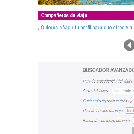
Compañeros de viaje
¿Quieres añadir tu perfil para que otros vi