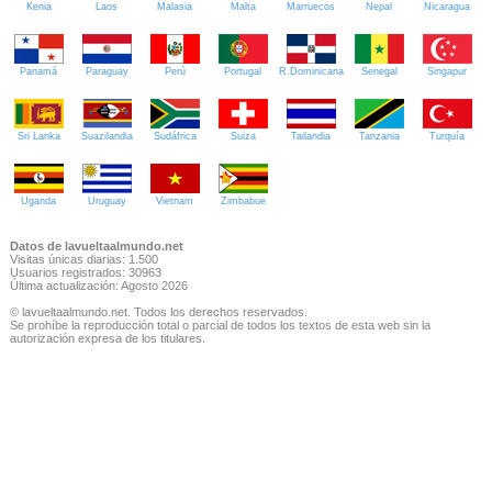
Kenia
Laos
Malasia
Malta
Marruecos
Nepal
Nicaragua
Panamá
Paraguay
Perú
Portugal
R.Dominicana
Senegal
Singapur
Sri Lanka
Suazilandia
Sudáfrica
Suiza
Tailandia
Tanzania
Turquía
Uganda
Uruguay
Vietnam
Zimbabue
Datos de lavueltaalmundo.net
Visitas únicas diarias: 1.500
Usuarios registrados: 30963
Última actualización: Agosto 2026
© lavueltaalmundo.net. Todos los derechos reservados.
Se prohíbe la reproducción total o parcial de todos los textos de esta web sin la
autorización expresa de los titulares.