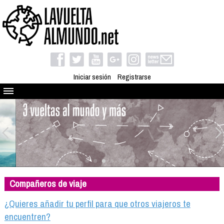
Iniciar sesión
Registrarse
Quienes somos
El proyecto
Blog
Viaja con nosotros
Camino solidario
Compañeros de viaje
Libros
Club de viajes
¿Quieres añadir tu perfil para que otros viajeros te
Compañeros de viaje
encuentren?