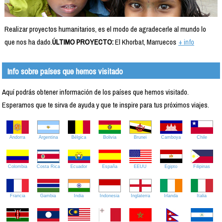
Realizar proyectos humanitarios, es el modo de agradecerle al mundo lo
que nos ha dado.
ÚLTIMO PROYECTO:
El Khorbat, Marruecos
+ info
Info sobre países que hemos visitado
Aquí podrás obtener información de los países que hemos visitado.
Esperamos que te sirva de ayuda y que te inspire para tus próximos viajes.
Andorra
Argentina
Bélgica
Bolivia
Brunei
Camboya
Chile
Colombia
Costa Rica
Ecuador
España
EEUU
Egipto
Filipinas
Francia
Gambia
India
Indonesia
Inglaterra
Irlanda
Italia