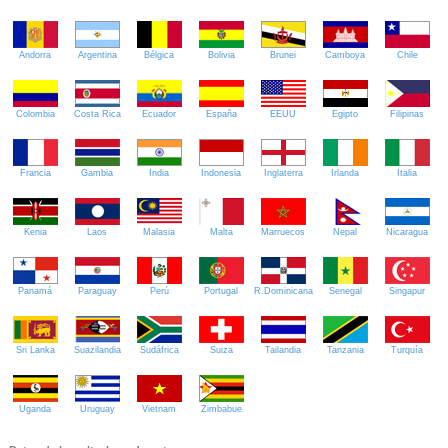
Andorra
Argentina
Bélgica
Bolivia
Brunei
Camboya
Chile
Colombia
Costa Rica
Ecuador
España
EEUU
Egipto
Filipinas
Francia
Gambia
India
Indonesia
Inglaterra
Irlanda
Italia
Kenia
Laos
Malasia
Malta
Marruecos
Nepal
Nicaragua
Panamá
Paraguay
Perú
Portugal
R.Dominicana
Senegal
Singapur
Sri Lanka
Suazilandia
Sudáfrica
Suiza
Tailandia
Tanzania
Turquía
Uganda
Uruguay
Vietnam
Zimbabue