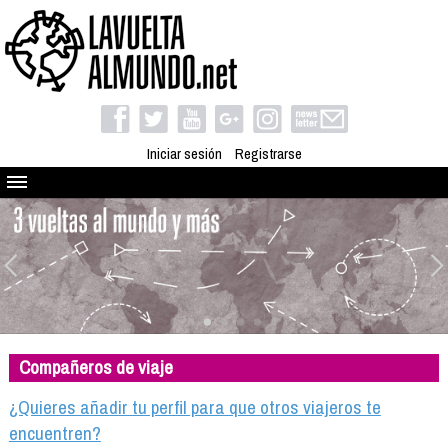
Iniciar sesión
Registrarse
Quienes somos
El proyecto
Blog
Viaja con nosotros
Camino solidario
Compañeros de viaje
Libros
Club de viajes
¿Quieres añadir tu perfil para que otros viajeros te
Compañeros de viaje
encuentren?