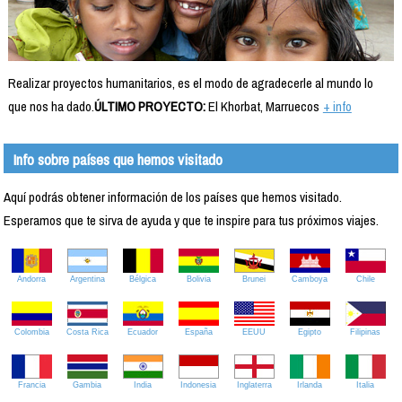
Realizar proyectos humanitarios, es el modo de agradecerle al mundo lo
que nos ha dado.
ÚLTIMO PROYECTO:
El Khorbat, Marruecos
+ info
Info sobre países que hemos visitado
Aquí podrás obtener información de los países que hemos visitado.
Esperamos que te sirva de ayuda y que te inspire para tus próximos viajes.
Andorra
Argentina
Bélgica
Bolivia
Brunei
Camboya
Chile
Colombia
Costa Rica
Ecuador
España
EEUU
Egipto
Filipinas
Francia
Gambia
India
Indonesia
Inglaterra
Irlanda
Italia