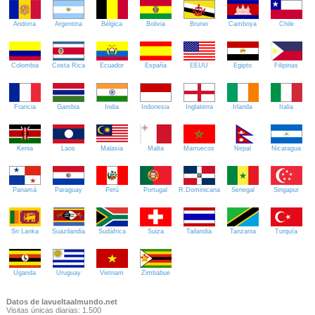
Andorra
Argentina
Bélgica
Bolivia
Brunei
Camboya
Chile
Colombia
Costa Rica
Ecuador
España
EEUU
Egipto
Filipinas
Francia
Gambia
India
Indonesia
Inglaterra
Irlanda
Italia
Kenia
Laos
Malasia
Malta
Marruecos
Nepal
Nicaragua
Panamá
Paraguay
Perú
Portugal
R.Dominicana
Senegal
Singapur
Sri Lanka
Suazilandia
Sudáfrica
Suiza
Tailandia
Tanzania
Turquía
Uganda
Uruguay
Vietnam
Zimbabue
Datos de lavueltaalmundo.net
Visitas únicas diarias: 1.500