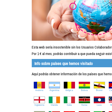
Esta web sería insostenible sin los Usuarios Colaborador
Por 1 € al mes, podrás contribuir a que pueda seguir exist
Info sobre países que hemos visitado
Aquí podrás obtener información de los países que hemos 
Andorra
Argentina
Bélgica
Bolivia
Brunei
C
Inglaterra
Irlanda
Italia
Kenia
Laos
M