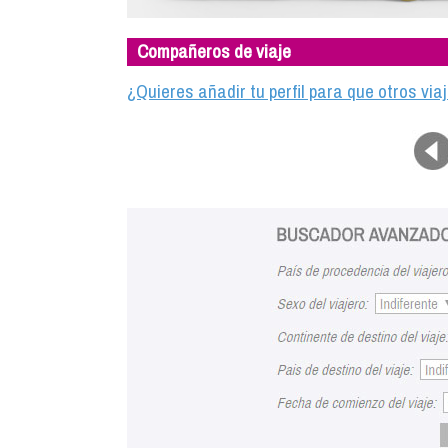
Compañeros de viaje
¿Quieres añadir tu perfil para que otros vi