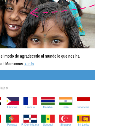
 el modo de agradecerle al mundo lo que nos ha
at, Marruecos
+ info
iajes.
Filipinas
Francia
Gambia
India
Indonesia
Portugal
R.Dominicana
Senegal
Singapur
Sri Lanka