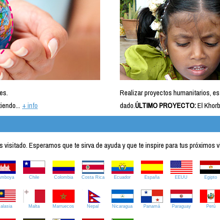
es.
Realizar proyectos humanitarios, es
iendo...
+ info
dado.
ÚLTIMO PROYECTO:
El Khorb
visitado. Esperamos que te sirva de ayuda y que te inspire para tus próximos v
amboya
Chile
Colombia
Costa Rica
Ecuador
España
EEUU
Egipto
alasia
Malta
Marruecos
Nepal
Nicaragua
Panamá
Paraguay
Perú