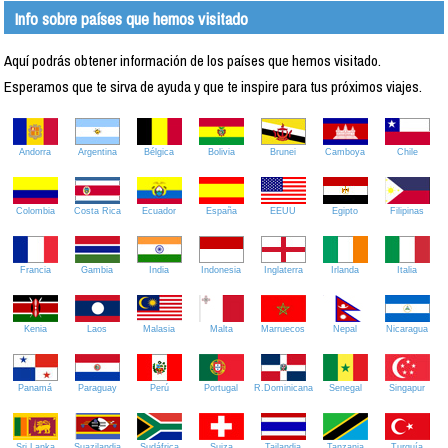
Info sobre países que hemos visitado
Aquí podrás obtener información de los países que hemos visitado.
Esperamos que te sirva de ayuda y que te inspire para tus próximos viajes.
Andorra
Argentina
Bélgica
Bolivia
Brunei
Camboya
Chile
Colombia
Costa Rica
Ecuador
España
EEUU
Egipto
Filipinas
Francia
Gambia
India
Indonesia
Inglaterra
Irlanda
Italia
Kenia
Laos
Malasia
Malta
Marruecos
Nepal
Nicaragua
Panamá
Paraguay
Perú
Portugal
R.Dominicana
Senegal
Singapur
Sri Lanka
Suazilandia
Sudáfrica
Suiza
Tailandia
Tanzania
Turquía