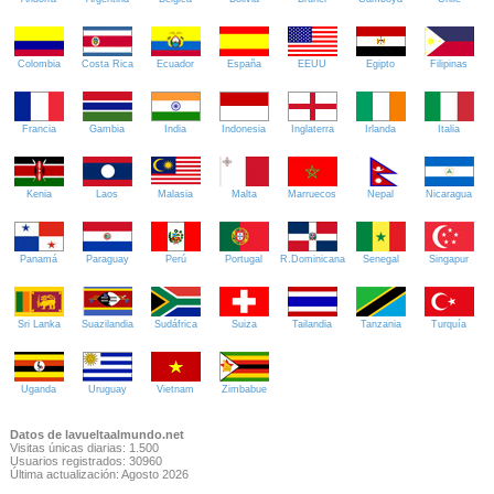
Colombia
Costa Rica
Ecuador
España
EEUU
Egipto
Filipinas
Francia
Gambia
India
Indonesia
Inglaterra
Irlanda
Italia
Kenia
Laos
Malasia
Malta
Marruecos
Nepal
Nicaragua
Panamá
Paraguay
Perú
Portugal
R.Dominicana
Senegal
Singapur
Sri Lanka
Suazilandia
Sudáfrica
Suiza
Tailandia
Tanzania
Turquía
Uganda
Uruguay
Vietnam
Zimbabue
Datos de lavueltaalmundo.net
Visitas únicas diarias: 1.500
Usuarios registrados: 30960
Última actualización: Agosto 2026