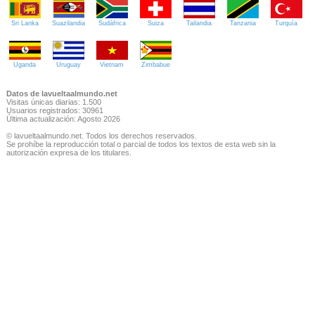
Sri Lanka
Suazilandia
Sudáfrica
Suiza
Tailandia
Tanzania
Turquía
Uganda
Uruguay
Vietnam
Zimbabue
Datos de lavueltaalmundo.net
Visitas únicas diarias: 1.500
Usuarios registrados: 30961
Última actualización: Agosto 2026
© lavueltaalmundo.net. Todos los derechos reservados.
Se prohíbe la reproducción total o parcial de todos los textos de esta web sin la
autorización expresa de los titulares.