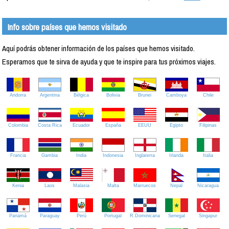
Info sobre países que hemos visitado
Aquí podrás obtener información de los países que hemos visitado.
Esperamos que te sirva de ayuda y que te inspire para tus próximos viajes.
Andorra
Argentina
Bélgica
Bolivia
Brunei
Camboya
Chile
Colombia
Costa Rica
Ecuador
España
EEUU
Egipto
Filipinas
Francia
Gambia
India
Indonesia
Inglaterra
Irlanda
Italia
Kenia
Laos
Malasia
Malta
Marruecos
Nepal
Nicaragua
Panamá
Paraguay
Perú
Portugal
R.Dominicana
Senegal
Singapur