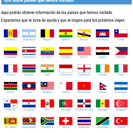
Aquí podrás obtener información de los países que hemos visitado.
Esperamos que te sirva de ayuda y que te inspire para tus próximos viajes.
Andorra
Argentina
Bélgica
Bolivia
Brunei
Camboya
Chile
Colombia
Costa Rica
Ecuador
España
EEUU
Egipto
Filipinas
Francia
Gambia
India
Indonesia
Inglaterra
Irlanda
Italia
Kenia
Laos
Malasia
Malta
Marruecos
Nepal
Nicaragua
Panamá
Paraguay
Perú
Portugal
R.Dominicana
Senegal
Singapur
Sri Lanka
Suazilandia
Sudáfrica
Suiza
Tailandia
Tanzania
Turquía