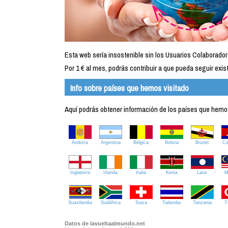
Esta web sería insostenible sin los Usuarios Colaborador
Por 1 € al mes, podrás contribuir a que pueda seguir exist
Info sobre países que hemos visitado
Aquí podrás obtener información de los países que hemos 
Andorra
Argentina
Bélgica
Bolivia
Brunei
C
Inglaterra
Irlanda
Italia
Kenia
Laos
M
Suazilandia
Sudáfrica
Suiza
Tailandia
Tanzania
T
Datos de lavueltaalmundo.net