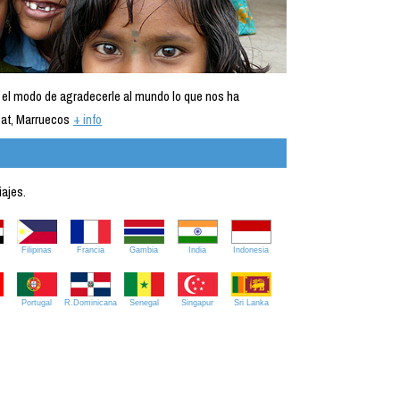
 el modo de agradecerle al mundo lo que nos ha
at, Marruecos
+ info
iajes.
Filipinas
Francia
Gambia
India
Indonesia
Portugal
R.Dominicana
Senegal
Singapur
Sri Lanka