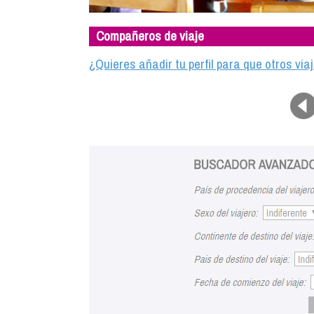
Compañeros de viaje
¿Quieres añadir tu perfil para que otros vi