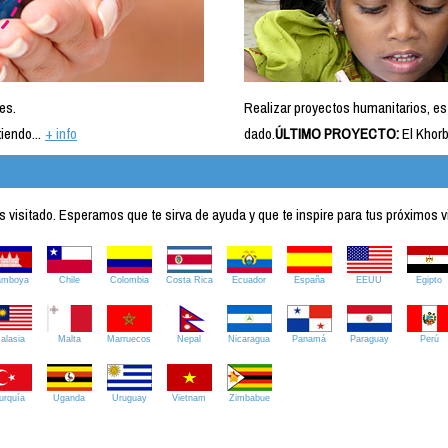
es.
Realizar proyectos humanitarios, es
iendo...
+ info
dado.
ÚLTIMO PROYECTO:
El Khorb
visitado. Esperamos que te sirva de ayuda y que te inspire para tus próximos v
amboya
Chile
Colombia
Costa Rica
Ecuador
España
EEUU
Egipto
alasia
Malta
Marruecos
Nepal
Nicaragua
Panamá
Paraguay
Perú
urquía
Uganda
Uruguay
Vietnam
Zimbabue