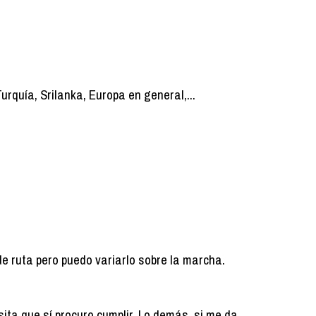
urquía, Srilanka, Europa en general,...
de ruta pero puedo variarlo sobre la marcha.
ita que sí procuro cumplir. Lo demás, si me da