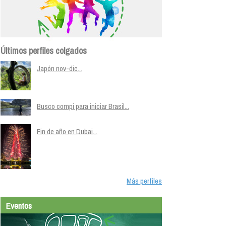
Últimos perfiles colgados
Japón nov-dic...
Busco compi para iniciar Brasil...
Fin de año en Dubai...
Más perfiles
Eventos