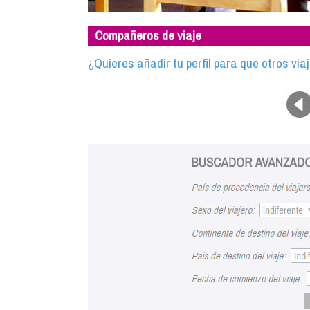
Compañeros de viaje
¿Quieres añadir tu perfil para que otros vi