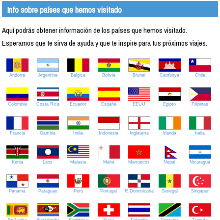
Info sobre países que hemos visitado
Aquí podrás obtener información de los países que hemos visitado.
Esperamos que te sirva de ayuda y que te inspire para tus próximos viajes.
Andorra
Argentina
Bélgica
Bolivia
Brunei
Camboya
Chile
Colombia
Costa Rica
Ecuador
España
EEUU
Egipto
Filipinas
Francia
Gambia
India
Indonesia
Inglaterra
Irlanda
Italia
Kenia
Laos
Malasia
Malta
Marruecos
Nepal
Nicaragua
Panamá
Paraguay
Perú
Portugal
R.Dominicana
Senegal
Singapur
Sri Lanka
Suazilandia
Sudáfrica
Suiza
Tailandia
Tanzania
Turquía