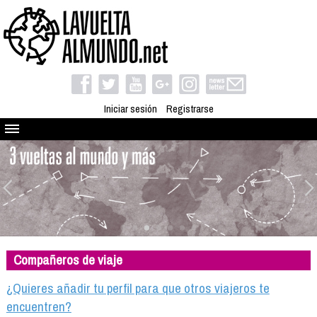
Iniciar sesión
Registrarse
Quienes somos
El proyecto
Blog
Viaja con nosotros
Camino solidario
Compañeros de viaje
Libros
Club de viajes
¿Quieres añadir tu perfil para que otros viajeros te
Compañeros de viaje
encuentren?