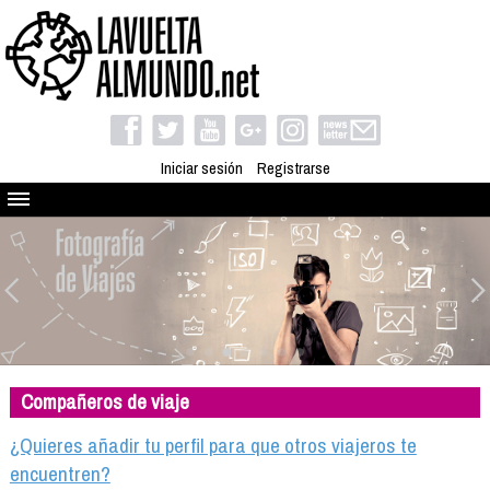
Iniciar sesión
Registrarse
Quienes somos
El proyecto
Blog
Viaja con nosotros
Camino solidario
Compañeros de viaje
Libros
Club de viajes
¿Quieres añadir tu perfil para que otros viajeros te
Compañeros de viaje
encuentren?