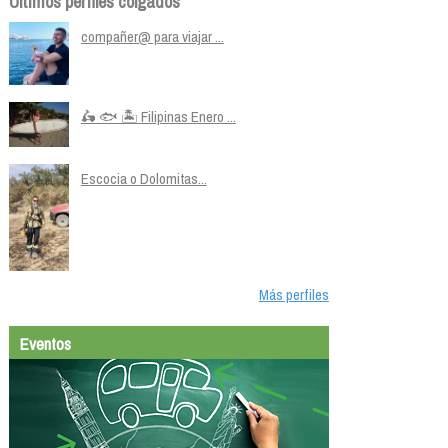
Últimos perfiles colgados
compañer@ para viajar ...
🛵 🐟 🏝️ Filipinas Enero ...
Escocia o Dolomitas...
Más perfiles
Eventos