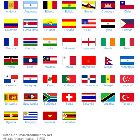
Andorra
Argentina
Bélgica
Bolivia
Brunei
Camboya
Chile
Colombia
Costa Rica
Ecuador
España
EEUU
Egipto
Filipinas
Francia
Gambia
India
Indonesia
Inglaterra
Irlanda
Italia
Kenia
Laos
Malasia
Malta
Marruecos
Nepal
Nicaragua
Panamá
Paraguay
Perú
Portugal
R.Dominicana
Senegal
Singapur
Sri Lanka
Suazilandia
Sudáfrica
Suiza
Tailandia
Tanzania
Turquía
Uganda
Uruguay
Vietnam
Zimbabue
Datos de lavueltaalmundo.net
Visitas únicas diarias: 1.500