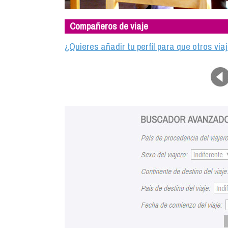
Compañeros de viaje
¿Quieres añadir tu perfil para que otros vi