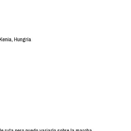
 Kenia, Hungría
de ruta pero puedo variarlo sobre la marcha.