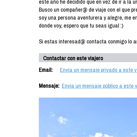
este año he decidido que en vez de ir a la un
Busco un compañer@ de viaje con el que pre
soy una persona aventurera y alegre, me en
donde voy, espero que tu seas igual :)
Si estas interesad@ contacta conmigo lo an
Contactar con este viajero
Email:
Envía un mensaje privado a este v
Mensaje:
Envía un mensaje público a este v