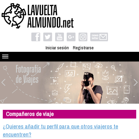
Iniciar sesión
Registrarse
Quienes somos
El proyecto
Blog
Viaja con nosotros
Camino solidario
Compañeros de viaje
Libros
Club de viajes
¿Quieres añadir tu perfil para que otros viajeros te
Compañeros de viaje
encuentren?