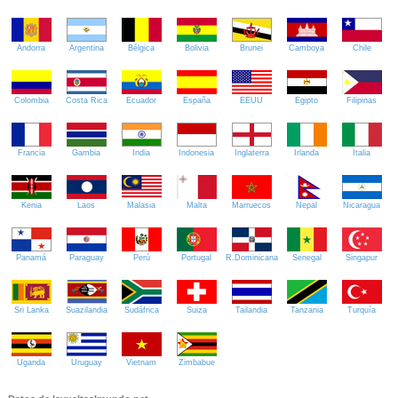
Andorra
Argentina
Bélgica
Bolivia
Brunei
Camboya
Chile
Colombia
Costa Rica
Ecuador
España
EEUU
Egipto
Filipinas
Francia
Gambia
India
Indonesia
Inglaterra
Irlanda
Italia
Kenia
Laos
Malasia
Malta
Marruecos
Nepal
Nicaragua
Panamá
Paraguay
Perú
Portugal
R.Dominicana
Senegal
Singapur
Sri Lanka
Suazilandia
Sudáfrica
Suiza
Tailandia
Tanzania
Turquía
Uganda
Uruguay
Vietnam
Zimbabue