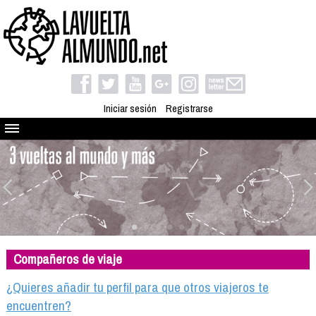
Iniciar sesión
Registrarse
Quienes somos
El proyecto
Blog
Viaja con nosotros
Camino solidario
Compañeros de viaje
Libros
Club de viajes
¿Quieres añadir tu perfil para que otros viajeros te
Compañeros de viaje
encuentren?