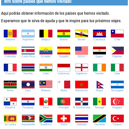
Info sobre países que hemos visitado
Aquí podrás obtener información de los países que hemos visitado.
Esperamos que te sirva de ayuda y que te inspire para tus próximos viajes.
Andorra
Argentina
Bélgica
Bolivia
Brunei
Camboya
Chile
Colombia
Costa Rica
Ecuador
España
EEUU
Egipto
Filipinas
Francia
Gambia
India
Indonesia
Inglaterra
Irlanda
Italia
Kenia
Laos
Malasia
Malta
Marruecos
Nepal
Nicaragua
Panamá
Paraguay
Perú
Portugal
R.Dominicana
Senegal
Singapur
Sri Lanka
Suazilandia
Sudáfrica
Suiza
Tailandia
Tanzania
Turquía