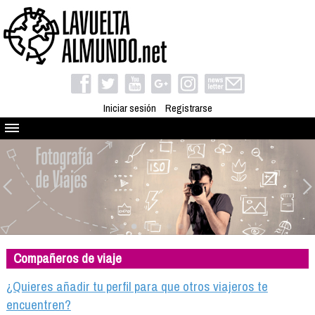
Iniciar sesión
Registrarse
Quienes somos
El proyecto
Blog
Viaja con nosotros
Camino solidario
Compañeros de viaje
Libros
Club de viajes
¿Quieres añadir tu perfil para que otros viajeros te
Compañeros de viaje
encuentren?