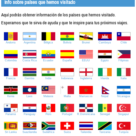
Info sobre países que hemos visitado
Aquí podrás obtener información de los países que hemos visitado.
Esperamos que te sirva de ayuda y que te inspire para tus próximos viajes.
Andorra
Argentina
Bélgica
Bolivia
Brunei
Camboya
Chile
Colombia
Costa Rica
Ecuador
España
EEUU
Egipto
Filipinas
Francia
Gambia
India
Indonesia
Inglaterra
Irlanda
Italia
Kenia
Laos
Malasia
Malta
Marruecos
Nepal
Nicaragua
Panamá
Paraguay
Perú
Portugal
R.Dominicana
Senegal
Singapur
Sri Lanka
Suazilandia
Sudáfrica
Suiza
Tailandia
Tanzania
Turquía