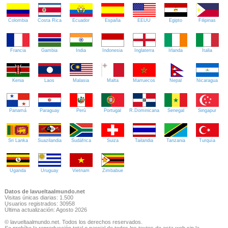
Colombia
Costa Rica
Ecuador
España
EEUU
Egipto
Filipinas
Francia
Gambia
India
Indonesia
Inglaterra
Irlanda
Italia
Kenia
Laos
Malasia
Malta
Marruecos
Nepal
Nicaragua
Panamá
Paraguay
Perú
Portugal
R.Dominicana
Senegal
Singapur
Sri Lanka
Suazilandia
Sudáfrica
Suiza
Tailandia
Tanzania
Turquía
Uganda
Uruguay
Vietnam
Zimbabue
Datos de lavueltaalmundo.net
Visitas únicas diarias: 1.500
Usuarios registrados: 30958
Última actualización: Agosto 2026
© lavueltaalmundo.net. Todos los derechos reservados.