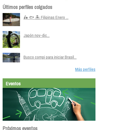
Últimos perfiles colgados
🛵 🐟 🏝️ Filipinas Enero ...
Japón nov-dic...
Busco compi para iniciar Brasil...
Más perfiles
Eventos
Próximos eventos