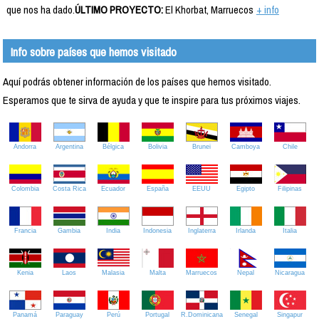
que nos ha dado.
ÚLTIMO PROYECTO:
El Khorbat, Marruecos
+ info
Info sobre países que hemos visitado
Aquí podrás obtener información de los países que hemos visitado.
Esperamos que te sirva de ayuda y que te inspire para tus próximos viajes.
Andorra
Argentina
Bélgica
Bolivia
Brunei
Camboya
Chile
Colombia
Costa Rica
Ecuador
España
EEUU
Egipto
Filipinas
Francia
Gambia
India
Indonesia
Inglaterra
Irlanda
Italia
Kenia
Laos
Malasia
Malta
Marruecos
Nepal
Nicaragua
Panamá
Paraguay
Perú
Portugal
R.Dominicana
Senegal
Singapur