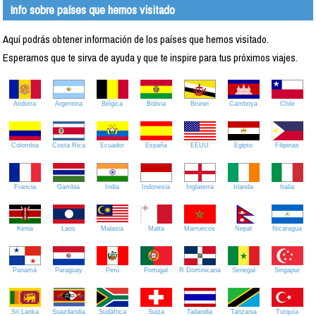
Info sobre países que hemos visitado
Aquí podrás obtener información de los países que hemos visitado.
Esperamos que te sirva de ayuda y que te inspire para tus próximos viajes.
Andorra
Argentina
Bélgica
Bolivia
Brunei
Camboya
Chile
Colombia
Costa Rica
Ecuador
España
EEUU
Egipto
Filipinas
Francia
Gambia
India
Indonesia
Inglaterra
Irlanda
Italia
Kenia
Laos
Malasia
Malta
Marruecos
Nepal
Nicaragua
Panamá
Paraguay
Perú
Portugal
R.Dominicana
Senegal
Singapur
Sri Lanka
Suazilandia
Sudáfrica
Suiza
Tailandia
Tanzania
Turquía