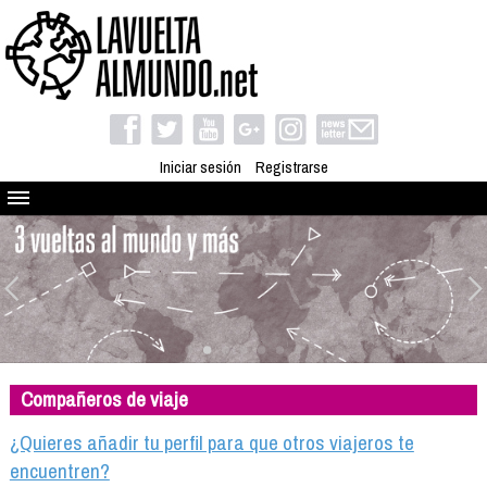
Iniciar sesión
Registrarse
Quienes somos
El proyecto
Blog
Viaja con nosotros
Camino solidario
Compañeros de viaje
Libros
Club de viajes
¿Quieres añadir tu perfil para que otros viajeros te
Compañeros de viaje
encuentren?