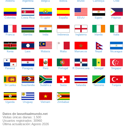
Andorra
Argentina
Bélgica
Bolivia
Brunei
Camboya
Chile
Colombia
Costa Rica
Ecuador
España
EEUU
Egipto
Filipinas
Francia
Gambia
India
Indonesia
Inglaterra
Irlanda
Italia
Kenia
Laos
Malasia
Malta
Marruecos
Nepal
Nicaragua
Panamá
Paraguay
Perú
Portugal
R.Dominicana
Senegal
Singapur
Sri Lanka
Suazilandia
Sudáfrica
Suiza
Tailandia
Tanzania
Turquía
Uganda
Uruguay
Vietnam
Zimbabue
Datos de lavueltaalmundo.net
Visitas únicas diarias: 1.500
Usuarios registrados: 30960
Última actualización: Agosto 2026