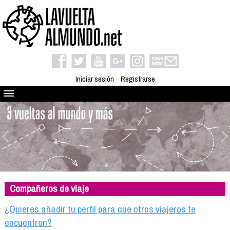
Iniciar sesión
Registrarse
Quienes somos
El proyecto
Blog
Viaja con nosotros
Camino solidario
Compañeros de viaje
Libros
Club de viajes
¿Quieres añadir tu perfil para que otros viajeros te
Compañeros de viaje
encuentren?