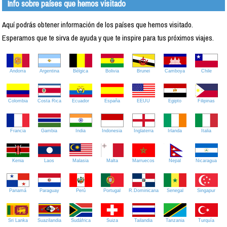
Info sobre países que hemos visitado
Aquí podrás obtener información de los países que hemos visitado.
Esperamos que te sirva de ayuda y que te inspire para tus próximos viajes.
Andorra
Argentina
Bélgica
Bolivia
Brunei
Camboya
Chile
Colombia
Costa Rica
Ecuador
España
EEUU
Egipto
Filipinas
Francia
Gambia
India
Indonesia
Inglaterra
Irlanda
Italia
Kenia
Laos
Malasia
Malta
Marruecos
Nepal
Nicaragua
Panamá
Paraguay
Perú
Portugal
R.Dominicana
Senegal
Singapur
Sri Lanka
Suazilandia
Sudáfrica
Suiza
Tailandia
Tanzania
Turquía