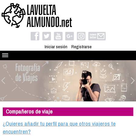
Iniciar sesión
Registrarse
Quienes somos
El proyecto
Blog
Viaja con nosotros
Camino solidario
Compañeros de viaje
Libros
Club de viajes
¿Quieres añadir tu perfil para que otros viajeros te
Compañeros de viaje
encuentren?