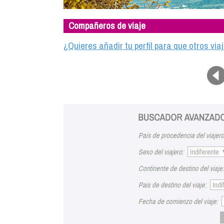
Compañeros de viaje
¿Quieres añadir tu perfil para que otros vi