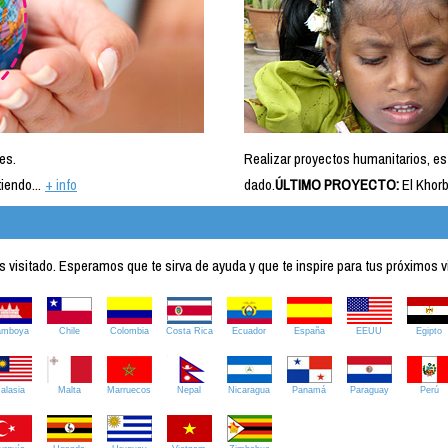
es.
Realizar proyectos humanitarios, es
iendo...
+ info
dado.
ÚLTIMO PROYECTO:
El Khorb
visitado. Esperamos que te sirva de ayuda y que te inspire para tus próximos v
amboya
Chile
Colombia
Costa Rica
Ecuador
España
EEUU
Egipto
alasia
Malta
Marruecos
Nepal
Nicaragua
Panamá
Paraguay
Perú