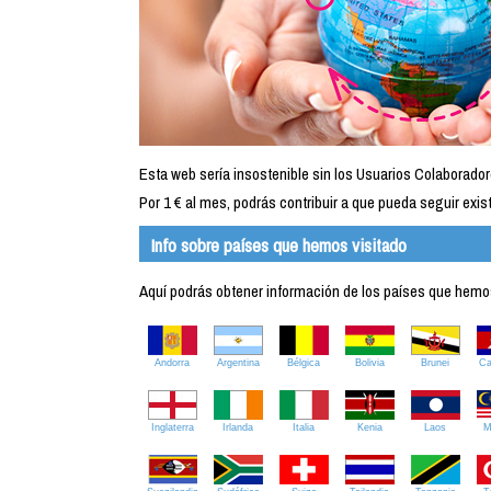
Esta web sería insostenible sin los Usuarios Colaborador
Por 1 € al mes, podrás contribuir a que pueda seguir exist
Info sobre países que hemos visitado
Aquí podrás obtener información de los países que hemos 
Andorra
Argentina
Bélgica
Bolivia
Brunei
C
Inglaterra
Irlanda
Italia
Kenia
Laos
M