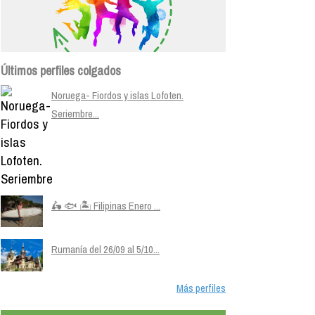
Últimos perfiles colgados
Noruega- Fiordos y islas Lofoten.
Seriembre...
🛵 🐟 🏝️ Filipinas Enero ...
Rumanía del 26/09 al 5/10...
Más perfiles