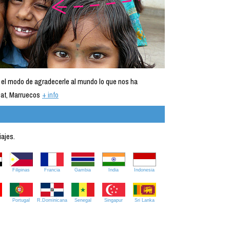
 el modo de agradecerle al mundo lo que nos ha
at, Marruecos
+ info
iajes.
Filipinas
Francia
Gambia
India
Indonesia
Portugal
R.Dominicana
Senegal
Singapur
Sri Lanka